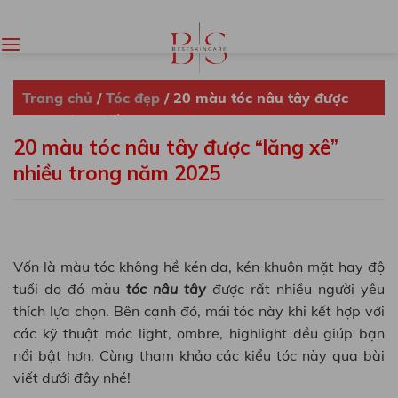
Skip
to
content
Trang chủ
/
Tóc đẹp
/
20 màu tóc nâu tây được
“lăng xê” nhiều trong năm 2025
20 màu tóc nâu tây được “lăng xê”
nhiều trong năm 2025
Vốn là màu tóc không hề kén da, kén khuôn mặt hay độ
tuổi do đó màu
tóc nâu tây
được rất nhiều người yêu
thích lựa chọn. Bên cạnh đó, mái tóc này khi kết hợp với
các kỹ thuật móc light, ombre, highlight đều giúp bạn
nổi bật hơn. Cùng tham khảo các kiểu tóc này qua bài
viết dưới đây nhé!