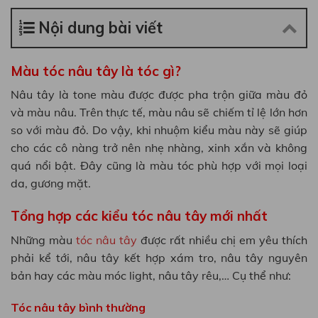
Nội dung bài viết
Màu tóc nâu tây là tóc gì?
Nâu tây là tone màu được được pha trộn giữa màu đỏ
và màu nâu. Trên thực tế, màu nâu sẽ chiếm tỉ lệ lớn hơn
so với màu đỏ. Do vậy, khi nhuộm kiểu màu này sẽ giúp
cho các cô nàng trở nên nhẹ nhàng, xinh xắn và không
quá nổi bật. Đây cũng là màu tóc phù hợp với mọi loại
da, gương mặt.
Tổng hợp các kiểu tóc nâu tây mới nhất
Những màu
tóc nâu tây
được rất nhiều chị em yêu thích
phải kể tới, nâu tây kết hợp xám tro, nâu tây nguyên
bản hay các màu móc light, nâu tây rêu,… Cụ thể như:
Tóc nâu tây bình thường