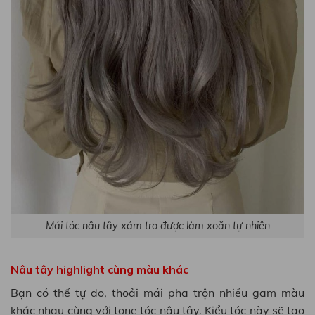
Mái tóc nâu tây xám tro được làm xoăn tự nhiên
Nâu tây highlight cùng màu khác
Bạn có thể tự do, thoải mái pha trộn nhiều gam màu
khác nhau cùng với tone tóc nâu tây. Kiểu tóc này sẽ tạo