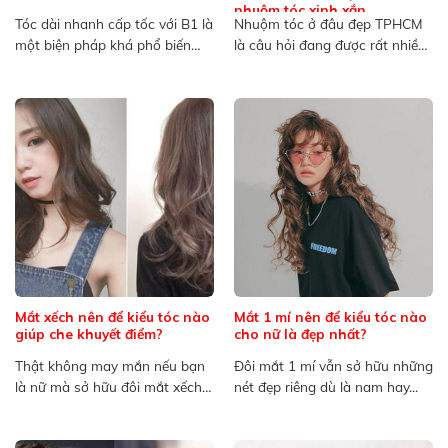
nhuộm tóc xinh xắn
Tóc dài nhanh cấp tốc với B1 là
Nhuộm tóc ở đâu đẹp TPHCM
một biện pháp khá phổ biến
là câu hỏi đang được rất nhiều
trong...
người quan...
Mắt xếch nên để kiểu tóc nào
Mắt 1 mí nên để kiểu tóc nào
giúp che khuyết điểm?
cho nữ là đẹp nhất?
Thật không may mắn nếu bạn
Đôi mắt 1 mí vẫn sở hữu những
là nữ mà sở hữu đôi mắt xếch
nét đẹp riêng dù là nam hay...
bởi...