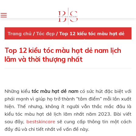
Skip
to
content
Trang chủ
/
Tóc đẹp
/
Top 12 kiểu tóc màu hạt dẻ
nam lịch lãm và thời thượng nhất
Top 12 kiểu tóc màu hạt dẻ nam lịch
lãm và thời thượng nhất
Những kiểu
tóc màu hạt dẻ nam
có sức hút đặc biệt với
phái mạnh vì giúp họ trở thành “tâm điểm” mỗi lần xuất
hiện. Thế nhưng, không ít người vẫn thắc mắc đâu là
kiểu tóc màu hạt dẻ lịch lãm nhất năm 2023. Bài viết
sau đây,
bestskincare
sẽ cung cấp thông tin một cách
đầy đủ và chi tiết nhất về vấn đề này.