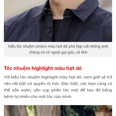
Kiểu tóc nhuộm ombre màu hạt dẻ phù hợp với những anh
chàng có vẻ ngoài gai góc, cá tính
Tóc nhuộm highlight màu hạt dẻ
Với kiểu tóc nhuộm highlight màu hạt dẻ, nam giới sẽ trở
nên nổi bật và quyến rũ hơn. Đặc biệt, các bạn cũng có
thể uốn xoăn, uốn cụp phần tóc mái để tạo độ bồng
bềnh tự nhiên cho mái tóc của mình.