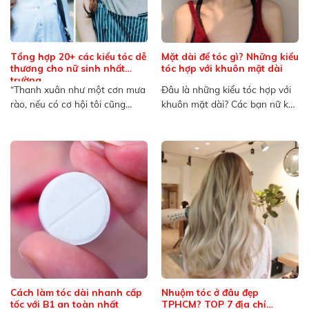
Tổng hợp 20+ các kiểu tóc dễ
Mặt dài để tóc gì? Những kiểu
thương cho nữ sinh nhất
tóc hợp với khuôn mặt dài
trường
“Thanh xuân như một cơn mưa
Đâu là những kiểu tóc hợp với
rào, nếu có cơ hội tôi cũng
khuôn mặt dài? Các bạn nữ khi
muốn ướt...
sở hữu...
Cách làm tóc dài nhanh cấp
Nhuộm tóc ở đâu đẹp
tốc với B1 an toàn nhất
TPHCM? TOP 7 địa chỉ