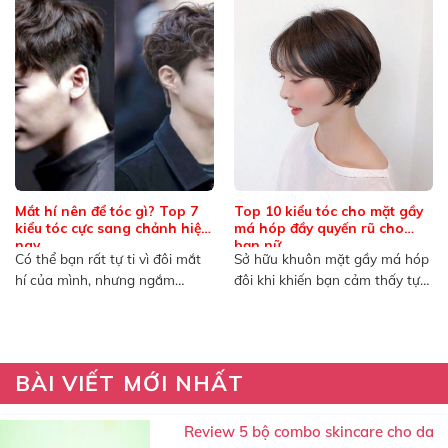
Mắt hí nên để tóc gì? Top 7
Top 10 kiểu tóc cho mặt gầy
kiểu tóc cực sang chảnh hiện
má hóp đầy quyến rũ cho
nay
bạn nữ
Có thể bạn rất tự ti vì đôi mắt
Sở hữu khuôn mặt gầy má hóp
hí của mình, nhưng ngắm
đôi khi khiến bạn cảm thấy tự
nhìn...
ti...
BÀI VIẾT MỚI NHẤT
Review 5 bộ combo skincare cho da