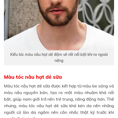
Kiểu tóc màu nâu hạt dẻ đậm sẽ rất nổi bật khi ra ngoài
nắng
Màu tóc nâu hạt dẻ sữa
Màu tóc nâu hạt dẻ sữa được kết hợp từ màu be sáng và
màu nâu nguyên bản, tạo ra một màu nhuộm khá nổi
bật, giúp nam giới trở nên trẻ trung, năng động hơn. Thế
nhưng, màu tóc nâu hạt dẻ sữa khá kén da nên những
người có làn da ngăm nên cân nhắc thật kỹ trước khi