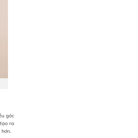
ều góc
tạo ra
 hơn.