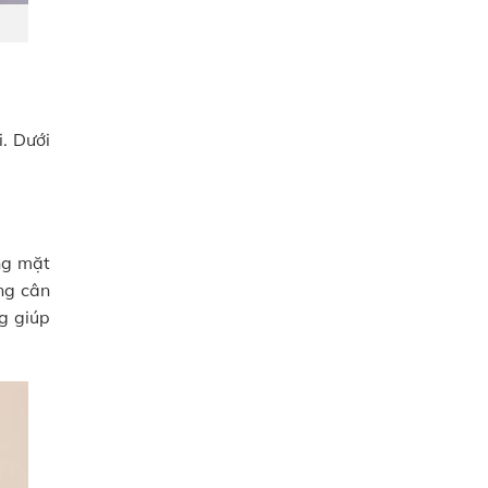
. Dưới
ng mặt
ng cân
g giúp