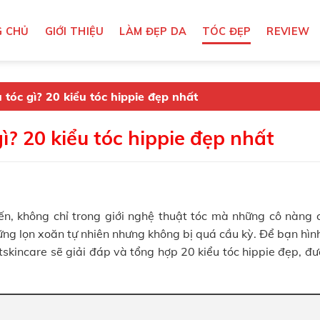
 CHỦ
GIỚI THIỆU
LÀM ĐẸP DA
TÓC ĐẸP
REVIEW
u tóc gì? 20 kiểu tóc hippie đẹp nhất
gì? 20 kiểu tóc hippie đẹp nhất
ến, không chỉ trong giới nghệ thuật tóc mà những cô nàng c
ững lọn xoăn tự nhiên nhưng không bị quá cầu kỳ. Để bạn hì
estskincare sẽ giải đáp và tổng hợp 20 kiểu tóc hippie đẹp, đ