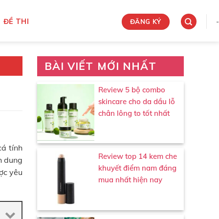
ĐỀ THI
-
ĐĂNG KÝ
BÀI VIẾT MỚI NHẤT
Review 5 bộ combo
skincare cho da dầu lỗ
chân lông to tốt nhất
á tính
Review top 14 kem che
nh dung
khuyết điểm nam đáng
ược yêu
mua nhất hiện nay