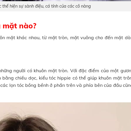
óc thể hiện sự sành điệu, cá tính của các cô nàng
g mặt nào?
uôn mặt khác nhau, từ mặt tròn, mặt vuông cho đến mặt dài
o những người có khuôn mặt tròn. Với đặc điểm của một gươ
ằng chiều dọc, kiểu tóc hippie có thể giúp khuôn mặt trô
a các lọn tóc bồng bềnh ở phần trên và phía bên của đầu cũn