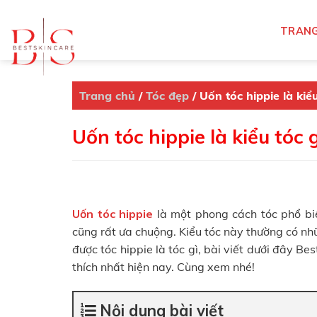
Skip
to
TRANG
content
Trang chủ
/
Tóc đẹp
/
Uốn tóc hippie là kiể
Uốn tóc hippie là kiểu tóc 
Uốn tóc hippie
là một phong cách tóc phổ bi
cũng rất ưa chuộng. Kiểu tóc này thường có nh
được tóc hippie là tóc gì, bài viết dưới đây B
thích nhất hiện nay. Cùng xem nhé!
Nội dung bài viết