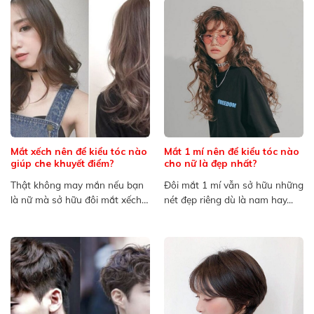
Mắt xếch nên để kiểu tóc nào
Mắt 1 mí nên để kiểu tóc nào
giúp che khuyết điểm?
cho nữ là đẹp nhất?
Thật không may mắn nếu bạn
Đôi mắt 1 mí vẫn sở hữu những
là nữ mà sở hữu đôi mắt xếch
nét đẹp riêng dù là nam hay...
bởi...