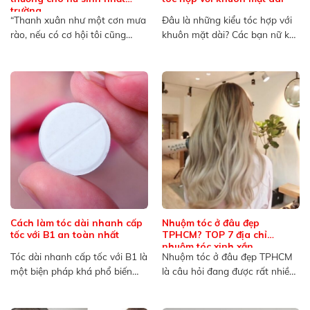
trường
“Thanh xuân như một cơn mưa
Đâu là những kiểu tóc hợp với
rào, nếu có cơ hội tôi cũng
khuôn mặt dài? Các bạn nữ khi
muốn ướt...
sở hữu...
Cách làm tóc dài nhanh cấp
Nhuộm tóc ở đâu đẹp
tốc với B1 an toàn nhất
TPHCM? TOP 7 địa chỉ
nhuộm tóc xinh xắn
Tóc dài nhanh cấp tốc với B1 là
Nhuộm tóc ở đâu đẹp TPHCM
một biện pháp khá phổ biến
là câu hỏi đang được rất nhiều
trong...
người quan...