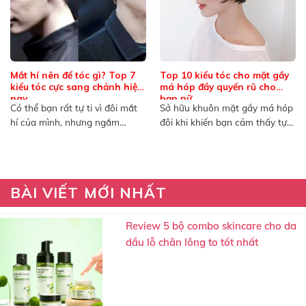
Mắt hí nên để tóc gì? Top 7
Top 10 kiểu tóc cho mặt gầy
kiểu tóc cực sang chảnh hiện
má hóp đầy quyến rũ cho
nay
bạn nữ
Có thể bạn rất tự ti vì đôi mắt
Sở hữu khuôn mặt gầy má hóp
hí của mình, nhưng ngắm
đôi khi khiến bạn cảm thấy tự
nhìn...
ti...
BÀI VIẾT MỚI NHẤT
Review 5 bộ combo skincare cho da
dầu lỗ chân lông to tốt nhất