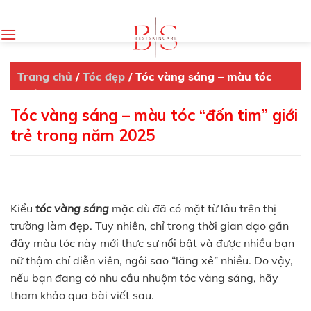
Skip
to
content
Trang chủ
/
Tóc đẹp
/
Tóc vàng sáng – màu tóc
“đốn tim” giới trẻ trong năm 2025
Tóc vàng sáng – màu tóc “đốn tim” giới
trẻ trong năm 2025
Kiểu
tóc vàng sáng
mặc dù đã có mặt từ lâu trên thị
trường làm đẹp. Tuy nhiên, chỉ trong thời gian dạo gần
đây màu tóc này mới thực sự nổi bật và được nhiều bạn
nữ thậm chí diễn viên, ngôi sao “lăng xê” nhiều. Do vậy,
nếu bạn đang có nhu cầu nhuộm tóc vàng sáng, hãy
tham khảo qua bài viết sau.