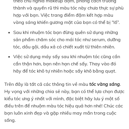
theo chủ nghĩa makeup đậm, phong cách trưởng
thành và quyến rũ thì màu tóc này chưa thực sự phù
hợp với bạn. Việc trang điểm đậm kết hợp màu
vàng sáng khiến gương mặt của bạn có thể bị “lố”.
Sau khi nhuộm tóc bạn đừng quên sử dụng những
sản phẩm chăm sóc cho mái tóc như serum, dưỡng
tóc, dầu gội, dầu xả có chiết xuất từ thiên nhiên.
Việc sử dụng máy sấy sau khi nhuộm tóc cũng cần
cẩn thận hơn, bạn nên hạn chế sấy. Thay vào đó
hãy để tóc khô tự nhiên hoặc sấy khô bằng quạt.
Trên đây là tất cả các thông tin về màu
tóc vàng sáng
.
Hy vọng với những chia sẻ này, bạn có thể lựa chọn được
kiểu tóc ưng ý nhất với mình, đặc biệt hãy lưu ý một số
điều trên để nhuộm màu tóc hiệu quả hơn nhé! Chúc các
bạn luôn xinh đẹp và gặp nhiều may mắn trong cuộc
sống.