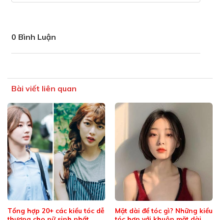
0 Bình Luận
Bài viết liên quan
Tổng hợp 20+ các kiểu tóc dễ
Mặt dài để tóc gì? Những kiểu
thương cho nữ sinh nhất
tóc hợp với khuôn mặt dài