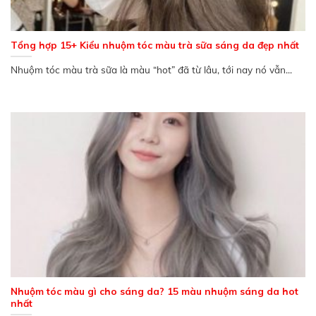
Tổng hợp 15+ Kiểu nhuộm tóc màu trà sữa sáng da đẹp nhất
Nhuộm tóc màu trà sữa là màu “hot” đã từ lâu, tới nay nó vẫn...
Nhuộm tóc màu gì cho sáng da? 15 màu nhuộm sáng da hot
nhất