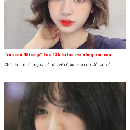
Trán cao để tóc gì? Top 20 kiểu tóc cho nàng trán cao
Chắc hẳn nhiều người sẽ tự ti về có bờ trán cao, để tóc kiểu...