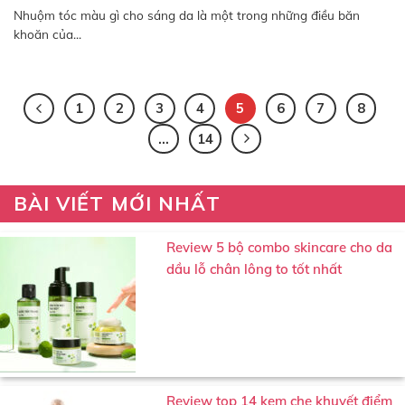
Nhuộm tóc màu gì cho sáng da là một trong những điều băn
khoăn của...
1
2
3
4
5
6
7
8
…
14
BÀI VIẾT MỚI NHẤT
Review 5 bộ combo skincare cho da
dầu lỗ chân lông to tốt nhất
Review top 14 kem che khuyết điểm