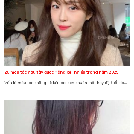
20 màu tóc nâu tây được “lăng xê” nhiều trong năm 2025
Vốn là màu tóc không hề kén da, kén khuôn mặt hay độ tuổi do...