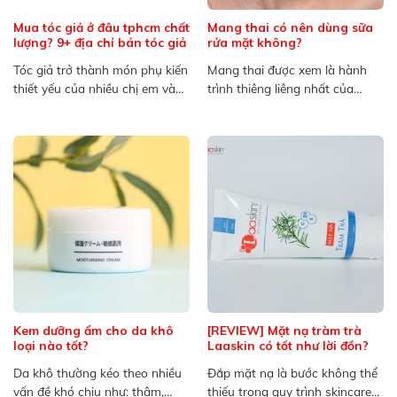
Mua tóc giả ở đâu tphcm chất
Mang thai có nên dùng sữa
lượng? 9+ địa chỉ bán tóc giả
rửa mặt không?
Tóc giả trở thành món phụ kiến
Mang thai được xem là hành
thiết yếu của nhiều chị em và
trình thiêng liêng nhất của
cánh...
người mẹ, bên cạnh...
Kem dưỡng ẩm cho da khô
[REVIEW] Mặt nạ tràm trà
loại nào tốt?
Laaskin có tốt như lời đồn?
Da khô thường kéo theo nhiều
Đắp mặt nạ là bước không thể
vấn đề khó chịu như: thâm,
thiếu trong quy trình skincare