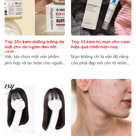
Top 10+ kem dưỡng trắng da
Top 11 kem trị mụn cho nam
mặt cho da ngăm đen tốt
hiệu quả nhất hiện nay
nhất
Việc lựa chọn một sản phẩm
Mụn không chỉ là vấn đề riêng
phù hợp và an toàn cho người
của phái đẹp mà còn là những
có làn...
nỗi...