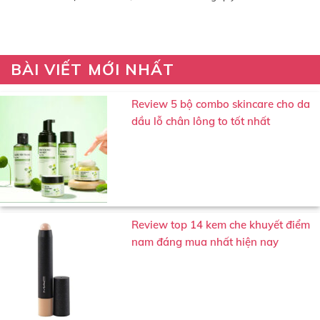
nám, da bong...
để có một...
BÀI VIẾT MỚI NHẤT
Review 5 bộ combo skincare cho da
dầu lỗ chân lông to tốt nhất
Review top 14 kem che khuyết điểm
nam đáng mua nhất hiện nay