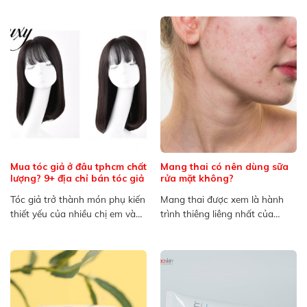
Mua tóc giả ở đâu tphcm chất
Mang thai có nên dùng sữa
lượng? 9+ địa chỉ bán tóc giả
rửa mặt không?
Tóc giả trở thành món phụ kiến
Mang thai được xem là hành
thiết yếu của nhiều chị em và
trình thiêng liêng nhất của
cánh...
người mẹ, bên cạnh...