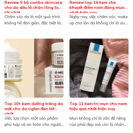
Review 5 bộ combo skincare
Review top 14 kem che
cho da dầu lỗ chân lông to
khuyết điểm nam đáng mua
tốt nhất
nhất hiện nay
Chăm sóc da là một quá trình
Ngày nay, việc chăm sóc, make
không hề đơn giản, đặc biệt là
up cho làn da không chỉ là ưu
đối...
tiên...
Top 10+ kem dưỡng trắng da
Top 11 kem trị mụn cho nam
mặt cho da ngăm đen tốt
hiệu quả nhất hiện nay
nhất
Việc lựa chọn một sản phẩm
Mụn không chỉ là vấn đề riêng
phù hợp và an toàn cho người
của phái đẹp mà còn là những
có làn...
nỗi...