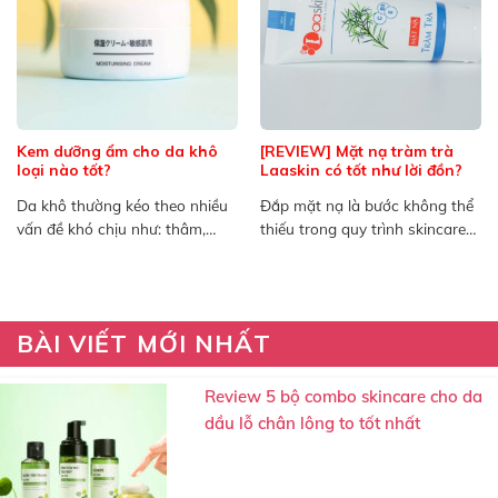
Kem dưỡng ẩm cho da khô
[REVIEW] Mặt nạ tràm trà
loại nào tốt?
Laaskin có tốt như lời đồn?
Da khô thường kéo theo nhiều
Đắp mặt nạ là bước không thể
vấn đề khó chịu như: thâm,
thiếu trong quy trình skincare
nám, da bong...
để có một...
BÀI VIẾT MỚI NHẤT
Review 5 bộ combo skincare cho da
dầu lỗ chân lông to tốt nhất