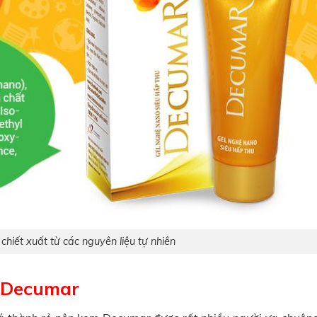
hiết xuất từ các nguyên liệu tự nhiên
n Decumar