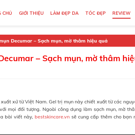
 CHỦ
GIỚI THIỆU
LÀM ĐẸP DA
TÓC ĐẸP
REVIEW
 mụn Decumar – Sạch mụn, mờ thâm hiệu quả
Decumar – Sạch mụn, mờ thâm hiệ
uất xứ từ Việt Nam. Gel trị mụn này chiết xuất từ các nguy
p với mọi đối tượng. Ngoài công dụng làm sạch mụn, mờ th
 bài viết này,
bestskincare.vn
sẽ cung cấp thêm cho bạn 