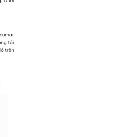
. Dưới
ecumar
ng tái
ỏ trên