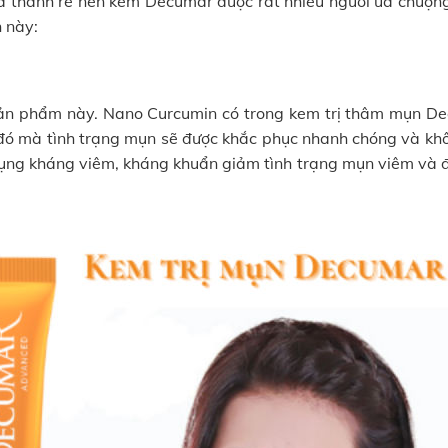
giá thành rẻ nên kem Decumar được rất nhiều người ưa chuộng
 này:
 sản phẩm này. Nano Curcumin có trong kem trị thâm mụn D
đó mà tình trạng mụn sẽ được khắc phục nhanh chóng và khô
 dụng kháng viêm, kháng khuẩn giảm tình trạng mụn viêm và đ