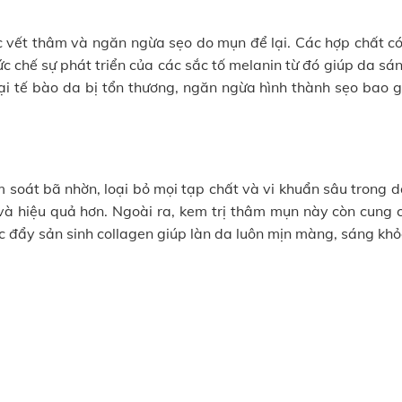
vết thâm và ngăn ngừa sẹo do mụn để lại. Các hợp chất có
c chế sự phát triển của các sắc tố melanin từ đó giúp da sá
ại tế bào da bị tổn thương, ngăn ngừa hình thành sẹo bao 
 soát bã nhờn, loại bỏ mọi tạp chất và vi khuẩn sâu trong d
và hiệu quả hơn. Ngoài ra, kem trị thâm mụn này còn cung 
 đẩy sản sinh collagen giúp làn da luôn mịn màng, sáng khỏ