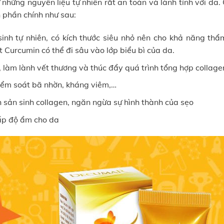
 những nguyên liệu tự nhiên rất an toàn và lành tính với da.
 phần chính như sau:
inh tự nhiên, có kích thước siêu nhỏ nên cho khả năng thẩ
 Curcumin có thể đi sâu vào lớp biểu bì của da.
 làm lành vết thương và thúc đẩy quá trình tổng hợp collage
kiểm soát bã nhờn, kháng viêm,…
h sản sinh collagen, ngăn ngừa sự hình thành của sẹo
cấp độ ẩm cho da