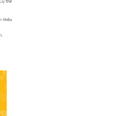
 Cụ thể
m thấu
n.