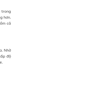
 trong
ng hơn.
gồm cả
a. Nhờ
cấp độ
e.