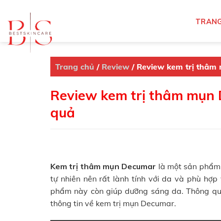
Skip
to
TRANG
content
Trang chủ
/
Review
/
Review kem trị thâm
Review kem trị thâm mụn 
quả
Kem trị thâm mụn Decumar
là một sản phẩm x
tự nhiên nên rất lành tính với da và phù hợ
phẩm này còn giúp dưỡng sáng da. Thông qua
thông tin về kem trị mụn Decumar.