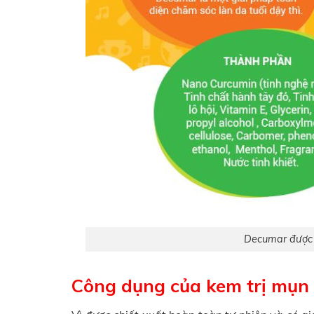
Decumar được c
Công dụng của kem trị mụ