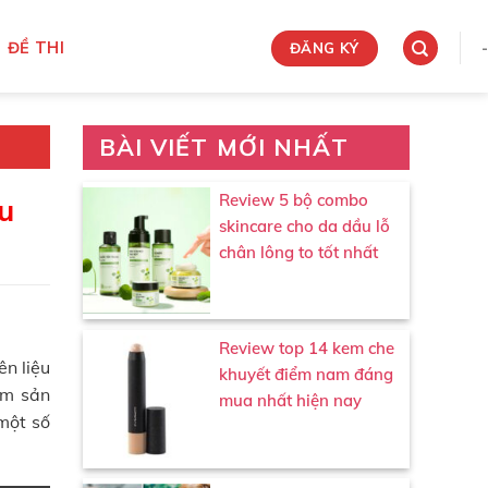
ĐỀ THI
-
ĐĂNG KÝ
BÀI VIẾT MỚI NHẤT
Review 5 bộ combo
u
skincare cho da dầu lỗ
chân lông to tốt nhất
Review top 14 kem che
ên liệu
khuyết điểm nam đáng
âm sản
mua nhất hiện nay
một số