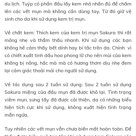
du lịch. Tuýp có phần đầu lấy kem nhỏ nhắn đủ để chấm
lên các vết mụn mà không cần dùng tay, Từ đó giữ vệ
sinh cho da khi sử dụng kem trị mụn.
Về chất kem: Thích kem của kem trị mụn Sakura thì rất
mỏng nhẹ và thẩm thấu nhanh. Khi sử dụng các bạn
không hề cảm thấy bết dính hay bí tắc trên da. Chính vì
có chiết xuất tinh dầu hoa phong lữ cho nên mùi của kem
không bị nồng, hắc mà mà có hương thơm dịu nhẹ đem
lại cảm giác thoải mái cho người sử dụng.
Về tác dụng sau 2 tuần sử dụng: Sau 2 tuần sử dụng
Sakura miệng của đầu mụn đã được khô lại. Tình trạng
viêm mụn, sưng tấy đã được cải thiện, da có những biểu
hiện tích cực khi sử dụng, không xuất hiện tình trạng
mẩn ngứa.
Tuy nhiên các vết mụn vẫn chưa biến mất hoàn toàn. Để