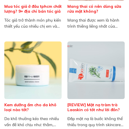
Mua tóc giả ở đâu tphcm chất
Mang thai có nên dùng sữa
lượng? 9+ địa chỉ bán tóc giả
rửa mặt không?
Tóc giả trở thành món phụ kiến
Mang thai được xem là hành
thiết yếu của nhiều chị em và
trình thiêng liêng nhất của
cánh...
người mẹ, bên cạnh...
Kem dưỡng ẩm cho da khô
[REVIEW] Mặt nạ tràm trà
loại nào tốt?
Laaskin có tốt như lời đồn?
Da khô thường kéo theo nhiều
Đắp mặt nạ là bước không thể
vấn đề khó chịu như: thâm,
thiếu trong quy trình skincare