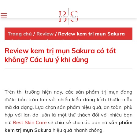
Skip
to
content
Trang chủ
/
Review
/
Review kem trị mụn Sakura
có tốt không? Các lưu ý khi dùng
Review kem trị mụn Sakura có tốt
không? Các lưu ý khi dùng
Trên thị trường hiện nay, các sản phẩm trị mụn đang
được bán tràn lan với nhiều kiểu dáng kích thước mẫu
mã đa dạng. Lựa chọn sản phẩm hiệu quả, an toàn, phù
hợp với làn da luôn là một thử thách đối với nhiều bạn
nữ.
Best Skin Care
sẽ chia sẻ cho các bạn nữ
sản phẩm
kem trị mụn Sakura
hiệu quả nhanh chóng.