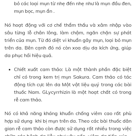
bỏ các loại mụn từ nhẹ đến nhẹ như là mụn đầu đen,
mụn bọc, mụn ẩn .
Nó hoạt động với cơ chế thẩm thấu và xâm nhập vào
sâu từng lỗ chân lông, làm chậm, ngăn chặn sự phát
triển của mụn. Từ đó diệt vi khuẩn gây mụn, loại bỏ mụn
trên da. Bên cạnh đó nó còn xoa dịu da kích ứng, giúp
da phục hồi hiệu quả.
Chiết xuất cam thảo: Là một thành phần đặc biệt
chỉ có trong kem trị mụn Sakura. Cam thảo có tác
động tích cực lên da Một vật liệu quý trong các bài
thuốc Nam. GLycyrrhizin là một hoạt chất có trong
rễ cam thảo.
Nó có khả năng kháng khuẩn chống viêm cao rất phù
hợp sử dụng khi bị mụn trên da. Theo các bài thuốc dân
gian rễ cam thảo còn được sử dụng rất nhiều trong việc