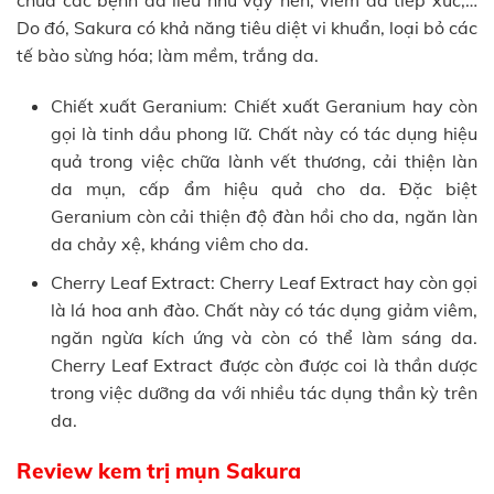
chữa các bệnh da liễu như vậy nến, viêm da tiếp xúc,…
Do đó, Sakura có khả năng tiêu diệt vi khuẩn, loại bỏ các
tế bào sừng hóa; làm mềm, trắng da.
Chiết xuất Geranium: Chiết xuất Geranium hay còn
gọi là tinh dầu phong lữ. Chất này có tác dụng hiệu
quả trong việc chữa lành vết thương, cải thiện làn
da mụn, cấp ẩm hiệu quả cho da. Đặc biệt
Geranium còn cải thiện độ đàn hồi cho da, ngăn làn
da chảy xệ, kháng viêm cho da.
Cherry Leaf Extract: Cherry Leaf Extract hay còn gọi
là lá hoa anh đào. Chất này có tác dụng giảm viêm,
ngăn ngừa kích ứng và còn có thể làm sáng da.
Cherry Leaf Extract được còn được coi là thần dược
trong việc dưỡng da với nhiều tác dụng thần kỳ trên
da.
Review kem trị mụn Sakura