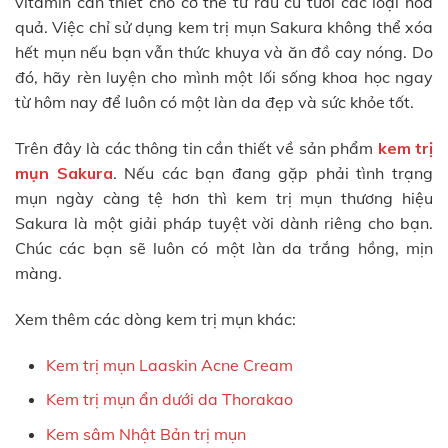
vitamin cần thiết cho cơ thể từ rau củ tươi các loại hoa
quả. Việc chỉ sử dụng kem trị mụn Sakura không thể xóa
hết mụn nếu bạn vẫn thức khuya và ăn đồ cay nóng. Do
đó, hãy rèn luyện cho mình một lối sống khoa học ngay
từ hôm nay để luôn có một làn da đẹp và sức khỏe tốt.
Trên đây là các thông tin cần thiết về sản phẩm
kem trị
mụn Sakura
. Nếu các bạn đang gặp phải tình trạng
mụn ngày càng tệ hơn thì kem trị mụn thương hiệu
Sakura là một giải pháp tuyệt vời dành riêng cho bạn.
Chúc các bạn sẽ luôn có một làn da trắng hồng, mịn
màng.
Xem thêm các dòng kem trị mụn khác:
Kem trị mụn Laaskin Acne Cream
Kem trị mụn ẩn dưới da Thorakao
Kem sâm Nhật Bản trị mụn