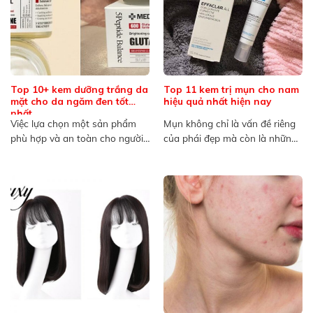
Top 10+ kem dưỡng trắng da
Top 11 kem trị mụn cho nam
mặt cho da ngăm đen tốt
hiệu quả nhất hiện nay
nhất
Việc lựa chọn một sản phẩm
Mụn không chỉ là vấn đề riêng
phù hợp và an toàn cho người
của phái đẹp mà còn là những
có làn...
nỗi...