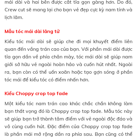
mái dài và hai bên được cắt tỉa gọn gàng hơn. Do đó,
Crew cut sẽ mang lại cho bạn vẻ đẹp cực kỳ nam tính và
lịch lãm.
Mẫu tóc mái dài lãng tử
Kiểu tóc mái dài sẽ giúp che đi mọi khuyết điểm liên
quan đến vầng trán cao của bạn. Với phần mái dài được
tỉa gọn dần về phía chân mày, tóc mái dài sẽ giúp nam
giới sở hữu vẻ ngoài hoàn hảo và cuốn hút nhất. Ngoài
ra, bạn còn có thể uốn xoăn hoặc tạo gợn sóng ở phần
tóc mái để kiểu tóc có điểm nhấn hơn.
Kiểu Choppy crop top fade
Một kiểu tóc nam trán cao khác chắc chắn không làm
bạn thất vọng đó là Choppy crop top fade. Mẫu tóc này
sẽ giúp bạn trở thành tâm điểm với vẻ ngoài độc đáo và
vô cùng cuốn hút. Đặc điểm của Choppy crop top fade
là phần mái mở rộng dần ra phía sau. Bạn cũng có thể