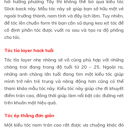
hơi hướng phương Tây thì không thể bỏ qua kiểu tóc
Slick-back này. Mẫu tóc này sẽ giúp bạn sở hữu một vẻ
ngoài trưởng thành, nam tính và đầy lịch lãm. Tuy nhiên,
để tóc lên chuẩn form thì bạn cần sử dụng keo xịt tóc để
cố định phần tóc được vuốt ra sau và tạo ra độ phồng
cho tóc.
Tóc tỉa layer hack tuổi
Tóc tỉa layer nhẹ nhàng sẽ vô cùng phù hợp với những
chàng trai đang trong độ tuổi từ 20 – 25. Ngoài ra,
những anh chàng lớn tuổi đang tìm một kiểu tóc giúp
mình trở nên trẻ trung và năng động hơn cũng có thể
tham khảo mẫu tóc này. Kiểu tóc này giúp che đi khuyết
điểm trán cao, đồng thời giúp làm nổi bật các đường nét
trên khuôn mặt hiệu quả.
Tóc ép thẳng đơn giản
Một kiểu tóc nam trán cao rất được ưa chuộng khác đó