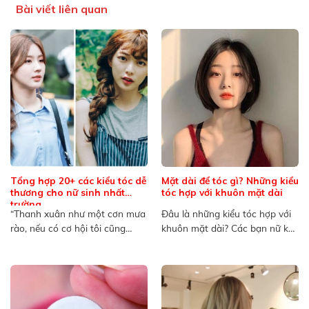
Bài viết liên quan
Tổng hợp 20+ các kiểu tóc dễ
Mặt dài để tóc gì? Những kiểu
thương cho nữ sinh nhất
tóc hợp với khuôn mặt dài
trường
“Thanh xuân như một cơn mưa
Đâu là những kiểu tóc hợp với
rào, nếu có cơ hội tôi cũng
khuôn mặt dài? Các bạn nữ khi
muốn ướt...
sở hữu...