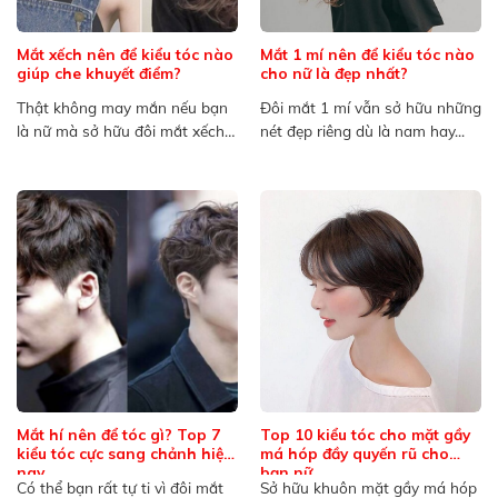
Mắt xếch nên để kiểu tóc nào
Mắt 1 mí nên để kiểu tóc nào
giúp che khuyết điểm?
cho nữ là đẹp nhất?
Thật không may mắn nếu bạn
Đôi mắt 1 mí vẫn sở hữu những
là nữ mà sở hữu đôi mắt xếch
nét đẹp riêng dù là nam hay...
bởi...
Mắt hí nên để tóc gì? Top 7
Top 10 kiểu tóc cho mặt gầy
kiểu tóc cực sang chảnh hiện
má hóp đầy quyến rũ cho
nay
bạn nữ
Có thể bạn rất tự ti vì đôi mắt
Sở hữu khuôn mặt gầy má hóp