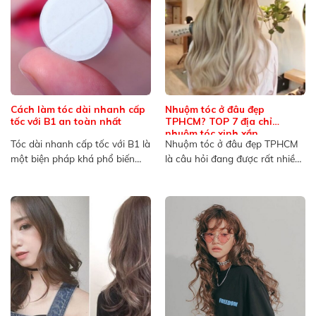
Cách làm tóc dài nhanh cấp
Nhuộm tóc ở đâu đẹp
tốc với B1 an toàn nhất
TPHCM? TOP 7 địa chỉ
nhuộm tóc xinh xắn
Tóc dài nhanh cấp tốc với B1 là
Nhuộm tóc ở đâu đẹp TPHCM
một biện pháp khá phổ biến
là câu hỏi đang được rất nhiều
trong...
người quan...