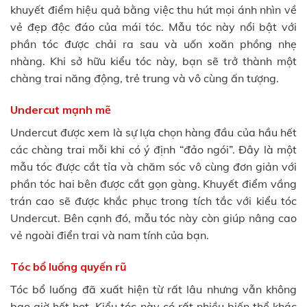
khuyết điểm hiệu quả bằng việc thu hút mọi ánh nhìn về
vẻ đẹp độc đáo của mái tóc. Mẫu tóc này nổi bật với
phần tóc được chải ra sau và uốn xoăn phồng nhẹ
nhàng. Khi sở hữu kiểu tóc này, bạn sẽ trở thành một
chàng trai năng động, trẻ trung và vô cùng ấn tượng.
Undercut mạnh mẽ
Undercut được xem là sự lựa chọn hàng đầu của hầu hết
các chàng trai mỗi khi có ý định “đảo ngói”. Đây là một
mẫu tóc được cắt tỉa và chăm sóc vô cùng đơn giản với
phần tóc hai bên được cắt gọn gàng. Khuyết điểm vầng
trán cao sẽ được khắc phục trong tích tắc với kiểu tóc
Undercut. Bên cạnh đó, mẫu tóc này còn giúp nâng cao
vẻ ngoài điển trai và nam tính của bạn.
Tóc bổ luống quyến rũ
Tóc bổ luống đã xuất hiện từ rất lâu nhưng vẫn không
bao giờ hết hot. Kiểu tóc này có rất nhiều biến thể khác