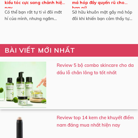
kiểu tóc cực sang chảnh hiện
má hóp đầy quyến rũ cho
nay
bạn nữ
Có thể bạn rất tự ti vì đôi mắt
Sở hữu khuôn mặt gầy má hóp
hí của mình, nhưng ngắm
đôi khi khiến bạn cảm thấy tự
nhìn...
ti...
BÀI VIẾT MỚI NHẤT
Review 5 bộ combo skincare cho da
dầu lỗ chân lông to tốt nhất
Review top 14 kem che khuyết điểm
nam đáng mua nhất hiện nay