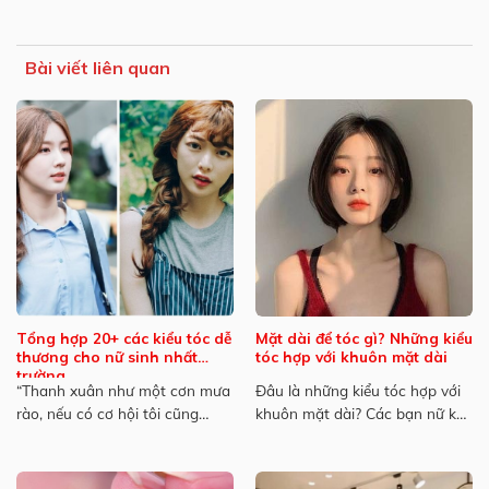
Bài viết liên quan
Tổng hợp 20+ các kiểu tóc dễ
Mặt dài để tóc gì? Những kiểu
thương cho nữ sinh nhất
tóc hợp với khuôn mặt dài
trường
“Thanh xuân như một cơn mưa
Đâu là những kiểu tóc hợp với
rào, nếu có cơ hội tôi cũng
khuôn mặt dài? Các bạn nữ khi
muốn ướt...
sở hữu...