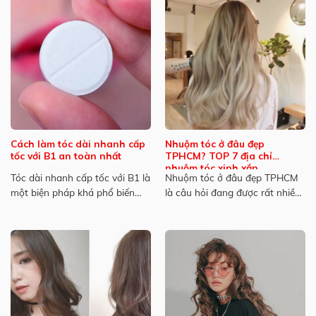
Cách làm tóc dài nhanh cấp
Nhuộm tóc ở đâu đẹp
tốc với B1 an toàn nhất
TPHCM? TOP 7 địa chỉ
nhuộm tóc xinh xắn
Tóc dài nhanh cấp tốc với B1 là
Nhuộm tóc ở đâu đẹp TPHCM
một biện pháp khá phổ biến
là câu hỏi đang được rất nhiều
trong...
người quan...