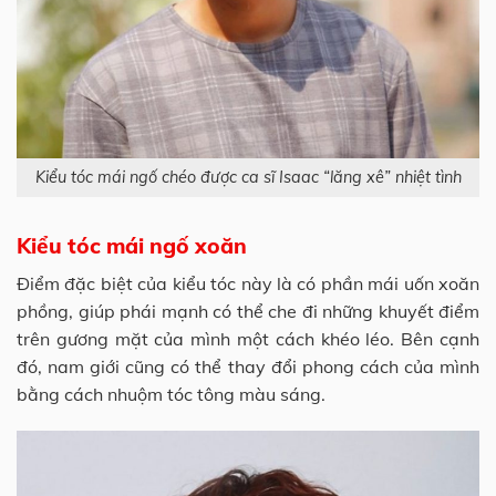
Kiểu tóc mái ngố chéo được ca sĩ Isaac “lăng xê” nhiệt tình
Kiểu tóc mái ngố xoăn
Điểm đặc biệt của kiểu tóc này là có phần mái uốn xoăn
phồng, giúp phái mạnh có thể che đi những khuyết điểm
trên gương mặt của mình một cách khéo léo. Bên cạnh
đó, nam giới cũng có thể thay đổi phong cách của mình
bằng cách nhuộm tóc tông màu sáng.