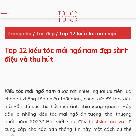
Skip
to
content
Trang chủ
/
Tóc đẹp
/
Top 12 kiểu tóc mái ngố
nam đẹp sành điệu và thu hút
Top 12 kiểu tóc mái ngố nam đẹp sành
điệu và thu hút
Kiểu tóc mái ngố nam
được rất nhiều người ưu tiên lựa
chọn vì không tốn nhiều thời gian, công sức để tạo kiểu
mà vẫn đủ sức thu hút mọi ánh nhìn xung quanh. Vậy
đâu là những kiểu tóc mái ngố ấn tượng, thời thượng
nhất năm 2023? Bài viết sau đây
bestskincare.vn
sẽ
cung cấp cho các bạn thông tin này một cách cụ thể