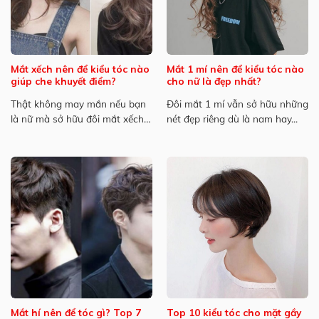
Mắt xếch nên để kiểu tóc nào
Mắt 1 mí nên để kiểu tóc nào
giúp che khuyết điểm?
cho nữ là đẹp nhất?
Thật không may mắn nếu bạn
Đôi mắt 1 mí vẫn sở hữu những
là nữ mà sở hữu đôi mắt xếch
nét đẹp riêng dù là nam hay...
bởi...
Mắt hí nên để tóc gì? Top 7
Top 10 kiểu tóc cho mặt gầy