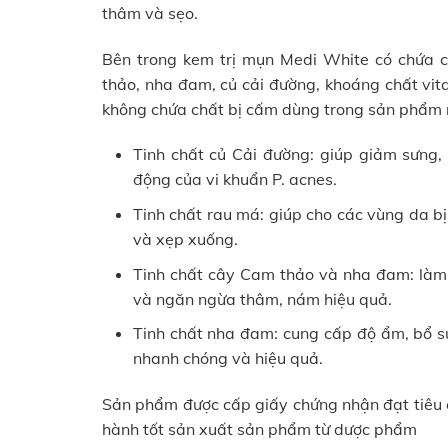
thâm và sẹo.
Bên trong kem trị mụn Medi White có chứa c
thảo, nha đam, củ cải đường, khoáng chất vi
không chứa chất bị cấm dùng trong sản phẩm n
Tinh chất củ Cải đường: giúp giảm sưng, 
động của vi khuẩn P. acnes.
Tinh chất rau má: giúp cho các vùng da b
và xẹp xuống.
Tinh chất cây Cam thảo và nha đam: làm 
và ngăn ngừa thâm, nám hiệu quả.
Tinh chất nha đam: cung cấp độ ẩm, bổ s
nhanh chóng và hiệu quả.
Sản phẩm được cấp giấy chứng nhận đạt tiêu c
hành tốt sản xuất sản phẩm từ dược phẩm