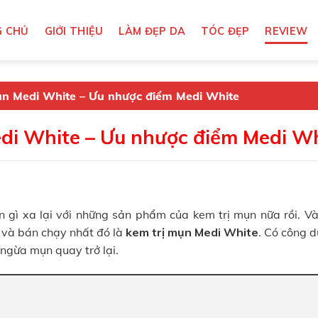
 CHỦ
GIỚI THIỆU
LÀM ĐẸP DA
TÓC ĐẸP
REVIEW
ụn Medi White – Ưu nhược điểm Medi White
edi White – Ưu nhược điểm Medi W
 gì xa lại với những sản phẩm của kem trị mụn nữa rồi. Và
 và bán chạy nhất đó là
kem trị mụn Medi White
. Có công d
ngừa mụn quay trở lại.