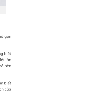
hỏ gọn
ng biết
iệt lẫn
nhỏ nên
n biết
ch của