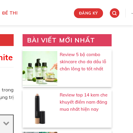
ĐỀ THI
-
ĐĂNG KÝ
BÀI VIẾT MỚI NHẤT
Review 5 bộ combo
hite
skincare cho da dầu lỗ
chân lông to tốt nhất
 trong
Review top 14 kem che
ụng trị
khuyết điểm nam đáng
mua nhất hiện nay