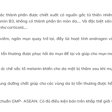
ác thành phần được chiết xuất có nguồn gốc từ thiên nhiê
tamin B3, không có thành phần ăn mòn da,… Và đặc biệt sả
hư corticoid,…
viêm, ngăn mụn quay trở lại, đẩy lùi hoạt tính androgen v
ị tổn thương được phục hồi do mụn để lại và giúp cho mụn m
ức chế sắc tố melanin khiến cho da mặt bị thâm sau khi mụ
ung dưỡng chất giúp cho các vùng da bị tổn thương được hồ
huẩn GMP- ASEAN. Có đủ điều kiện bán trên khắp thế giới v