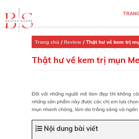
Skip
to
TRANG
content
Trang chủ
/
Review
/
Thật hư về kem trị m
Thật hư về kem trị mụn M
Đối với những người mê làm đẹp thì không còn
những sản phẩm này được các chị em lựa chọn
mụn nhanh chóng, làm da trắng sáng và ngăn 
Nội dung bài viết