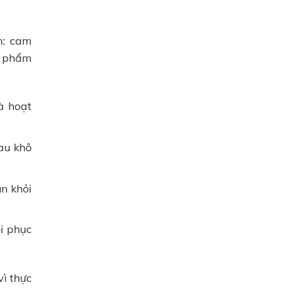
n: cam
n phẩm
à hoạt
au khô
n khỏi
i phục
ì thực