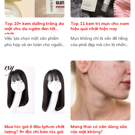
Top 10+ kem dưỡng trắng da
Top 11 kem trị mụn cho nam
mặt cho da ngăm đen tốt
hiệu quả nhất hiện nay
nhất
Việc lựa chọn một sản phẩm
Mụn không chỉ là vấn đề riêng
phù hợp và an toàn cho người
của phái đẹp mà còn là những
có làn...
nỗi...
Mua tóc giả ở đâu tphcm chất
Mang thai có nên dùng sữa
lượng? 9+ địa chỉ bán tóc giả
rửa mặt không?