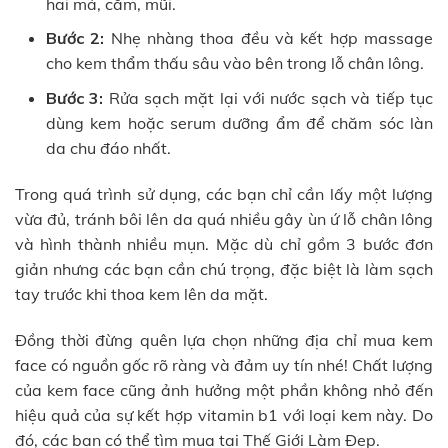
hai má, cằm, mũi.
Bước 2:
Nhẹ nhàng thoa đều và kết hợp massage
cho kem thẩm thấu sâu vào bên trong lỗ chân lông.
Bước 3:
Rửa sạch mặt lại với nước sạch và tiếp tục
dùng kem hoặc serum dưỡng ẩm để chăm sóc làn
da chu đáo nhất.
Trong quá trình sử dụng, các bạn chỉ cần lấy một lượng
vừa đủ, tránh bôi lên da quá nhiều gây ùn ứ lỗ chân lông
và hình thành nhiều mụn. Mặc dù chỉ gồm 3 bước đơn
giản nhưng các bạn cần chú trọng, đặc biệt là làm sạch
tay trước khi thoa kem lên da mặt.
Đồng thời đừng quên lựa chọn những địa chỉ mua kem
face có nguồn gốc rõ ràng và đảm uy tín nhé! Chất lượng
của kem face cũng ảnh hưởng một phần không nhỏ đến
hiệu quả của sự kết hợp vitamin b1 với loại kem này. Do
đó, các bạn có thể tìm mua tại Thế Giới Làm Đẹp.