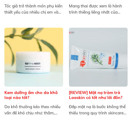
Tóc giả trở thành món phụ kiến
Mang thai được xem là hành
thiết yếu của nhiều chị em và
trình thiêng liêng nhất của
cánh...
người mẹ, bên cạnh...
Kem dưỡng ẩm cho da khô
[REVIEW] Mặt nạ tràm trà
loại nào tốt?
Laaskin có tốt như lời đồn?
Da khô thường kéo theo nhiều
Đắp mặt nạ là bước không thể
vấn đề khó chịu như: thâm,
thiếu trong quy trình skincare
nám, da bong...
để có một...