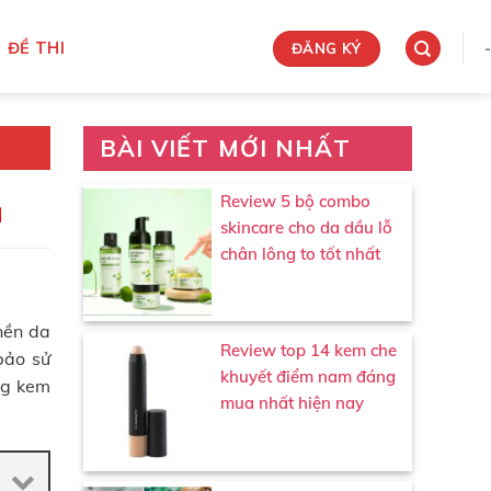
ĐỀ THI
-
ĐĂNG KÝ
BÀI VIẾT MỚI NHẤT
Review 5 bộ combo
ả
skincare cho da dầu lỗ
chân lông to tốt nhất
nền da
Review top 14 kem che
bảo sử
khuyết điểm nam đáng
ng kem
mua nhất hiện nay