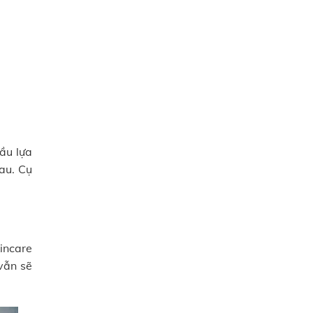
ầu lựa
au. Cụ
incare
vẫn sẽ