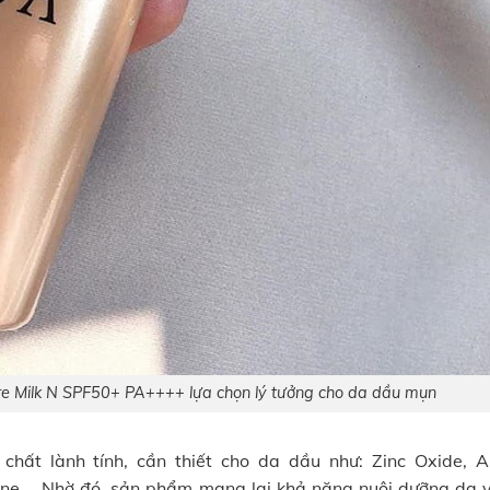
re Milk N SPF50+ PA++++ lựa chọn lý tưởng cho da dầu mụn
ất lành tính, cần thiết cho da dầu như: Zinc Oxide, Al
lene,… Nhờ đó, sản phẩm mang lại khả năng nuôi dưỡng da 