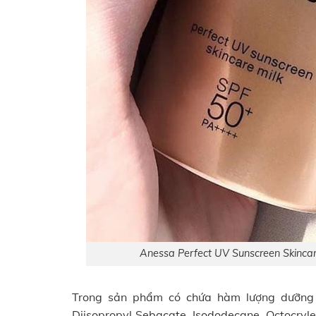
Anessa Perfect UV Sunscreen Skinca
Trong sản phẩm có chứa hàm lượng dưỡng ch
Diisopropyl Sebacate, Isododecane, Octocry