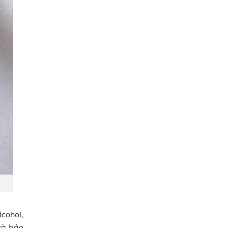
cohol,
và bảo