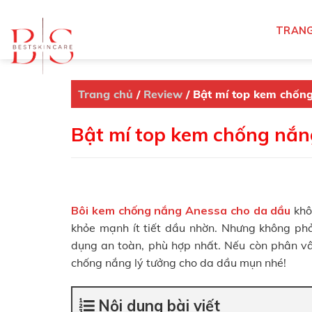
Skip
to
TRANG
content
Trang chủ
/
Review
/
Bật mí top kem chốn
Bật mí top kem chống nắn
Bôi kem chống nắng Anessa cho da dầu
khô
khỏe mạnh ít tiết dầu nhờn. Nhưng không ph
dụng an toàn, phù hợp nhất. Nếu còn phân v
chống nắng lý tưởng cho da dầu mụn nhé!
Nội dung bài viết