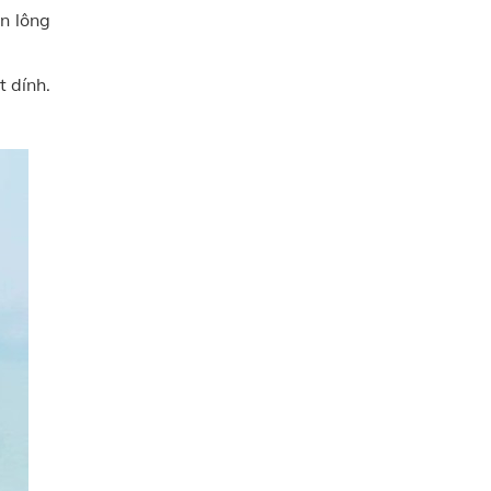
ân lông
 dính.