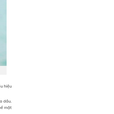
u hiệu
a dầu.
 bề mặt