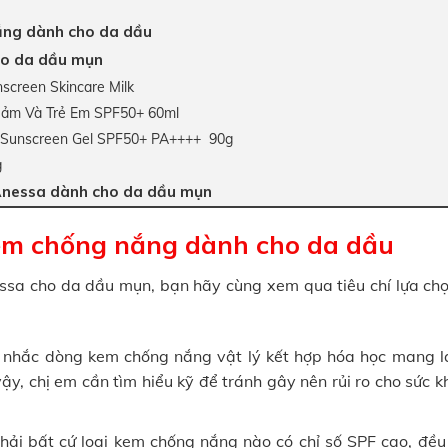
ắng dành cho da dầu
ho da dầu mụn
creen Skincare Milk
ảm Và Trẻ Em SPF50+ 60ml
 Sunscreen Gel SPF50+ PA++++ 90g
g
 Anessa dành cho da dầu mụn
em chống nắng dành cho da dầu
essa cho da dầu mụn, bạn hãy cùng xem qua tiêu chí lựa ch
 nhắc dòng kem chống nắng vật lý kết hợp hóa học mang lạ
ậy, chị em cần tìm hiểu kỹ để tránh gây nên rủi ro cho sức 
ải bất cứ loại kem chống nắng nào có chỉ số SPF cao, đều 