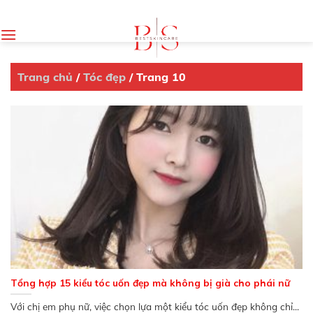
Skip
to
content
Trang chủ
/
Tóc đẹp
/
Trang 10
Tổng hợp 15 kiểu tóc uốn đẹp mà không bị già cho phái nữ
Với chị em phụ nữ, việc chọn lựa một kiểu tóc uốn đẹp không chỉ...