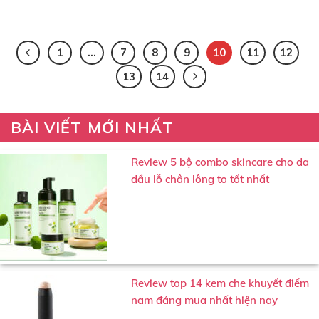
1
…
7
8
9
10
11
12
13
14
BÀI VIẾT MỚI NHẤT
Review 5 bộ combo skincare cho da
dầu lỗ chân lông to tốt nhất
Review top 14 kem che khuyết điểm
nam đáng mua nhất hiện nay