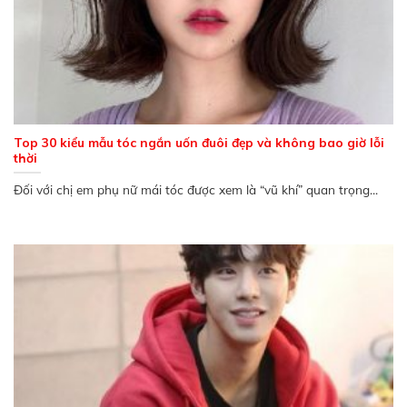
Top 30 kiểu mẫu tóc ngắn uốn đuôi đẹp và không bao giờ lỗi
thời
Đối với chị em phụ nữ mái tóc được xem là “vũ khí” quan trọng...