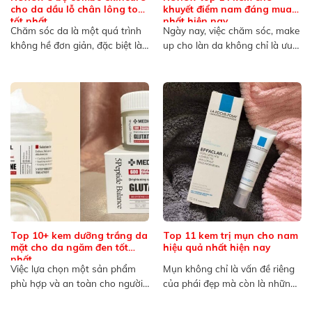
cho da dầu lỗ chân lông to
khuyết điểm nam đáng mua
tốt nhất
nhất hiện nay
Chăm sóc da là một quá trình
Ngày nay, việc chăm sóc, make
không hề đơn giản, đặc biệt là
up cho làn da không chỉ là ưu
đối...
tiên...
Top 10+ kem dưỡng trắng da
Top 11 kem trị mụn cho nam
mặt cho da ngăm đen tốt
hiệu quả nhất hiện nay
nhất
Việc lựa chọn một sản phẩm
Mụn không chỉ là vấn đề riêng
phù hợp và an toàn cho người
của phái đẹp mà còn là những
có làn...
nỗi...