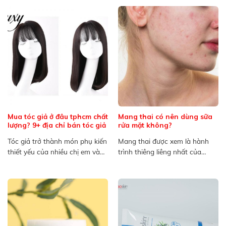
Mua tóc giả ở đâu tphcm chất
Mang thai có nên dùng sữa
lượng? 9+ địa chỉ bán tóc giả
rửa mặt không?
Tóc giả trở thành món phụ kiến
Mang thai được xem là hành
thiết yếu của nhiều chị em và
trình thiêng liêng nhất của
cánh...
người mẹ, bên cạnh...