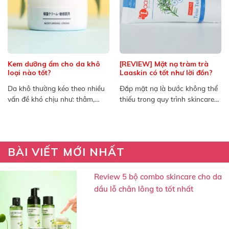
Kem dưỡng ẩm cho da khô
[REVIEW] Mặt nạ tràm trà
loại nào tốt?
Laaskin có tốt như lời đồn?
Da khô thường kéo theo nhiều
Đắp mặt nạ là bước không thể
vấn đề khó chịu như: thâm,
thiếu trong quy trình skincare
nám, da bong...
để có một...
BÀI VIẾT MỚI NHẤT
Review 5 bộ combo skincare cho da
dầu lỗ chân lông to tốt nhất