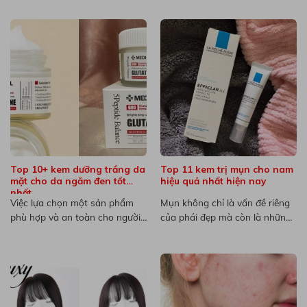
Top 10+ kem dưỡng trắng da
Top 11 kem trị mụn cho nam
mặt cho da ngăm đen tốt
hiệu quả nhất hiện nay
nhất
Việc lựa chọn một sản phẩm
Mụn không chỉ là vấn đề riêng
phù hợp và an toàn cho người
của phái đẹp mà còn là những
có làn...
nỗi...