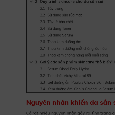
Quy trình skincare cho da sần sùi
Tẩy trang
Sử dụng sữa rửa mặt
Tẩy tế bào chết
Sử dụng Toner
Sử dụng Serum
Thoa kem dưỡng ẩm
Thoa kem dưỡng mắt chống lão hóa
Thoa kem chống nắng mỗi buổi sáng
Gợi ý các sản phẩm skincare “hô biến” 
Serum Obagi Daily Hydro
Tinh chất Vichy Mineral 89
Gel dưỡng ẩm Paula’s Choice Skin Balanci
Kem dưỡng ẩm Kiehl’s Calendula Serum
Nguyên nhân khiến da sần 
Có rất nhiều nguyên nhân gây ra tình trạng d