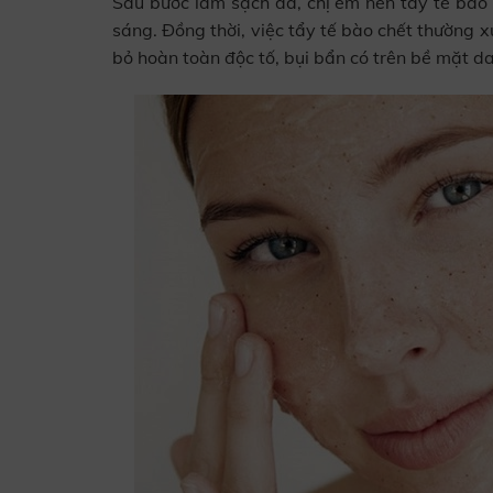
Sau bước làm sạch da, chị em nên tẩy tế bào 
sáng. Đồng thời, việc tẩy tế bào chết thường x
bỏ hoàn toàn độc tố, bụi bẩn có trên bề mặt da