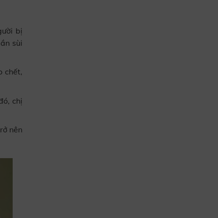
ười bị
ần sùi
 chết,
đó, chị
rở nên