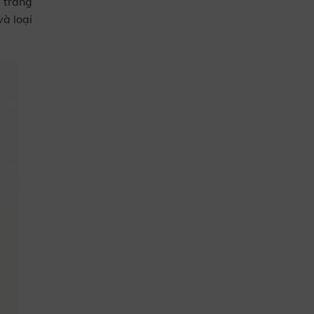
 trắng
và loại