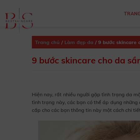
Skip
to
TRANG
content
Trang chủ
/
Làm đẹp da
/
9 bước skincare 
9 bước skincare cho da sầ
Hiện nay, rất nhiều người gặp tình trạng da mặ
tình trạng này, các bạn có thể áp dụng những 
cấp cho các bạn thông tin này một cách chi tiết