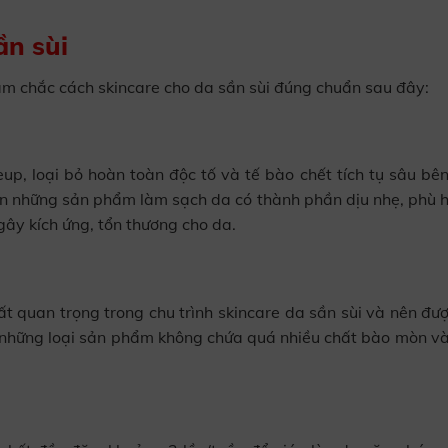
ần sùi
ắm chắc cách skincare cho da sần sùi đúng chuẩn sau đây:
up, loại bỏ hoàn toàn độc tố và tế bào chết tích tụ sâu bên
họn những sản phẩm làm sạch da có thành phần dịu nhẹ, phù 
ây kích ứng, tổn thương cho da.
t quan trọng trong chu trình skincare da sần sùi và nên đượ
 những loại sản phẩm không chứa quá nhiều chất bào mòn và