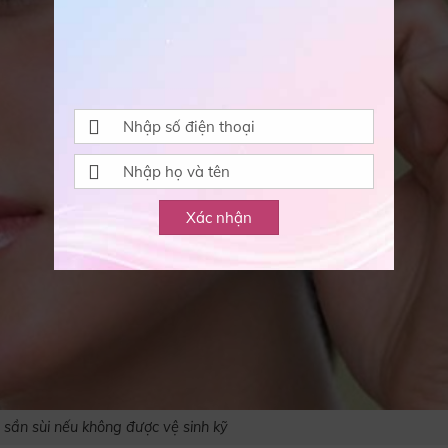
Xác nhận
ị sần sùi nếu không được vệ sinh kỹ