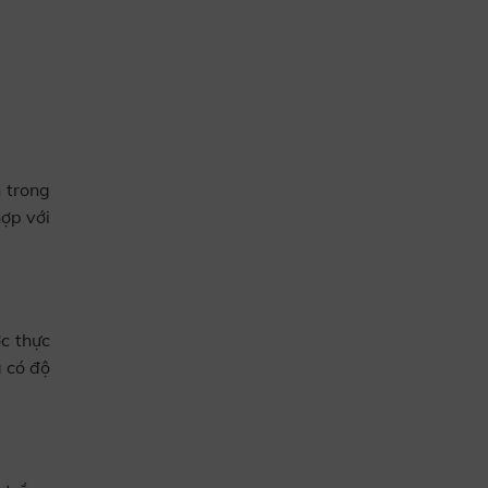
 trong
hợp với
c thực
 có độ