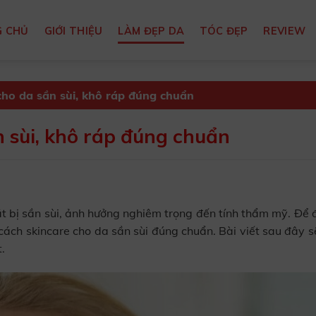
 CHỦ
GIỚI THIỆU
LÀM ĐẸP DA
TÓC ĐẸP
REVIEW
cho da sần sùi, khô ráp đúng chuẩn
n sùi, khô ráp đúng chuẩn
t bị sần sùi, ảnh hưởng nghiêm trọng đến tính thẩm mỹ. Để đ
cách skincare cho da sần sùi đúng chuẩn. Bài viết sau đây 
.