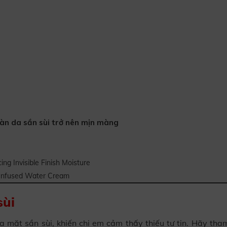
làn da sần sùi trở nên mịn màng
ng Invisible Finish Moisture
 Infused Water Cream
sùi
a mặt sần sùi, khiến chị em cảm thấy thiếu tự tin. Hãy tha