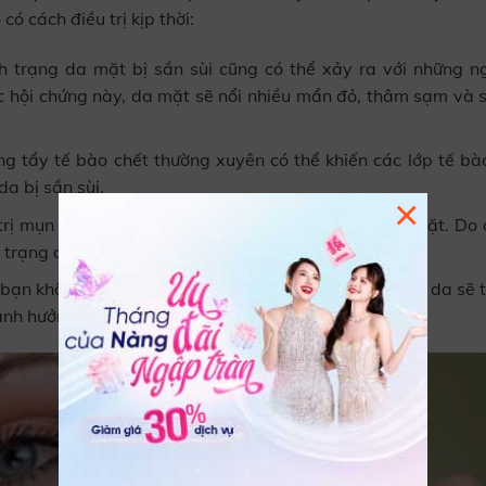
ó cách điều trị kịp thời:
h trạng da mặt bị sần sùi cũng có thể xảy ra với những ng
ắc hội chứng này, da mặt sẽ nổi nhiều mẩn đỏ, thâm sạm và s
ng tẩy tế bào chết thường xuyên có thể khiến các lớp tế bào
da bị sần sùi.
×
trị mụn dứt điểm có thể để lại nhiều vết thâm ở da mặt. Do 
 trạng da mặt sần sùi.
bạn không vệ sinh hoặc chăm sóc vùng da mặt kỹ thì da sẽ t
y ảnh hưởng nghiêm trọng đến tính thẩm mỹ.