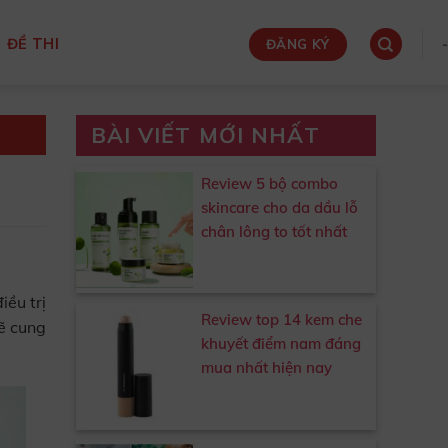
ĐỀ THI
-
ĐĂNG KÝ
BÀI VIẾT MỚI NHẤT
Review 5 bộ combo
skincare cho da dầu lỗ
chân lông to tốt nhất
iều trị
Review top 14 kem che
sẽ cung
khuyết điểm nam đáng
mua nhất hiện nay