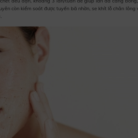
chết đều đặn, khoảng 3 lần/tuần để giúp làn da căng bóng,
uyên còn kiểm soát được tuyến bã nhờn, se khít lỗ chân lông 
.