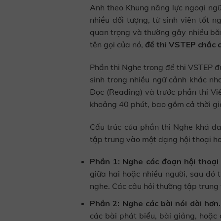
Anh theo Khung năng lực ngoại ngữ
nhiều đối tượng, từ sinh viên tốt 
quan trọng và thường gây nhiều băn
tên gọi của nó,
đề thi VSTEP chắc 
Phần thi Nghe trong đề thi VSTEP đư
sinh trong nhiều ngữ cảnh khác nh
Đọc (Reading) và trước phần thi Vi
khoảng 40 phút, bao gồm cả thời gia
Cấu trúc của phần thi Nghe khá đ
tập trung vào một dạng hội thoại ho
Phần 1: Nghe các đoạn hội thoại
giữa hai hoặc nhiều người, sau đó 
nghe. Các câu hỏi thường tập trung v
Phần 2: Nghe các bài nói dài hơn.
các bài phát biểu, bài giảng, hoặc