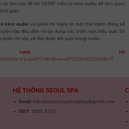
 và làm các đề thi VSTEP mẫu có kèm audio để làm quen
thời gian.
có kèm audio
và phần thi Nghe là một thử thách đáng kể
 luyện tập đều đặn và áp dụng các chiến lược hiệu quả, thí
ua phần thi này và đạt được kết quả mong muốn.
ngay tại
ve/u/6/folders/1u2pBTZc6rn6vrbwJP5ZDJw02SOoQEUIT
HỆ THỐNG SEOUL SPA
C
Email:
info.lamdepchuyennghiep@gmail.com
SĐT
: 1800 3333