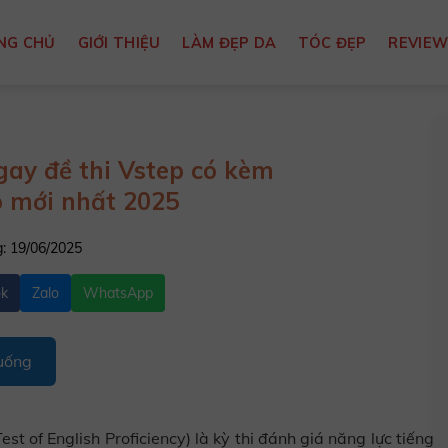
NG CHỦ
GIỚI THIỆU
LÀM ĐẸP DA
TÓC ĐẸP
REVIE
gay đề thi Vstep có kèm
 mới nhất 2025
: 19/06/2025
ok
Zalo
WhatsApp
uống
 of English Proficiency) là kỳ thi đánh giá năng lực tiếng