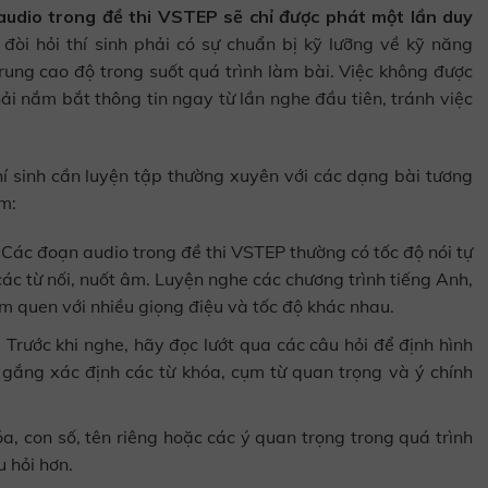
audio trong đề thi VSTEP sẽ chỉ được phát một lần duy
 đòi hỏi thí sinh phải có sự chuẩn bị kỹ lưỡng về kỹ năng
ung cao độ trong suốt quá trình làm bài. Việc không được
ải nắm bắt thông tin ngay từ lần nghe đầu tiên, tránh việc
í sinh cần luyện tập thường xuyên với các dạng bài tương
ồm:
Các đoạn audio trong đề thi VSTEP thường có tốc độ nói tự
các từ nối, nuốt âm. Luyện nghe các chương trình tiếng Anh,
àm quen với nhiều giọng điệu và tốc độ khác nhau.
:
Trước khi nghe, hãy đọc lướt qua các câu hỏi để định hình
ố gắng xác định các từ khóa, cụm từ quan trọng và ý chính
a, con số, tên riêng hoặc các ý quan trọng trong quá trình
u hỏi hơn.