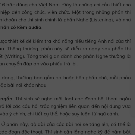
 6 bậc dùng cho Việt Nam. Đây là chứng chỉ cần thiết cho
nghiệp đến công chức, viên chức. Một trong những phần thi
 khoăn cho thí sinh chính là phần Nghe (Listening), và như
chắn có kèm audio
.
ợc thiết kế để kiểm tra khả năng hiểu tiếng Anh nói của thí
au. Thông thường, phần này sẽ diễn ra ngay sau phần thi
ết (Writing). Tổng thời gian dành cho phần Nghe thường là
n chuyển đáp án vào phiếu trả lời.
a dạng, thường bao gồm ba hoặc bốn phần nhỏ, mỗi phần
ặc bài nói khác nhau:
 ngắn.
Thí sinh sẽ nghe một loạt các đoạn hội thoại ngắn
trả lời các câu hỏi trắc nghiệm liên quan đến nội dung vừa
ào ý chính, chi tiết cụ thể, hoặc suy luận từ ngữ cảnh.
Ở phần này, độ dài của các bài nói sẽ tăng lên, có thể là
 các đoạn độc thoại. Thí sinh cần lắng nghe kỹ để nắm bắt