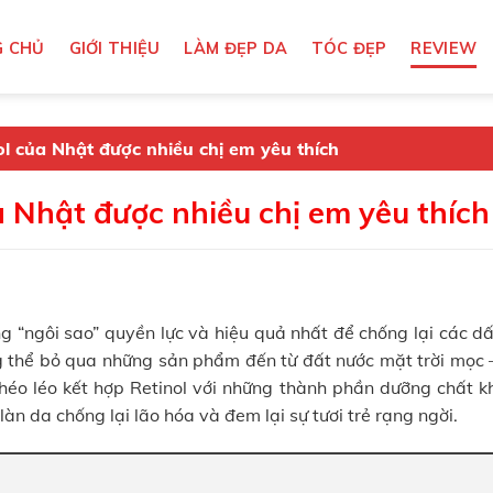
 CHỦ
GIỚI THIỆU
LÀM ĐẸP DA
TÓC ĐẸP
REVIEW
ol của Nhật được nhiều chị em yêu thích
a Nhật được nhiều chị em yêu thích
 “ngôi sao” quyền lực và hiệu quả nhất để chống lại các dấ
ông thể bỏ qua những sản phẩm đến từ đất nước mặt trời mọc 
éo léo kết hợp Retinol với những thành phần dưỡng chất k
àn da chống lại lão hóa và đem lại sự tươi trẻ rạng ngời.