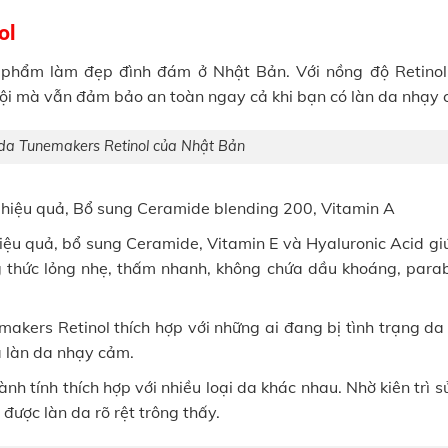
ol
 phẩm làm đẹp đình đám ở Nhật Bản. Với nồng độ Retinol
trội mà vẫn đảm bảo an toàn ngay cả khi bạn có làn da nhạy
 da Tunemakers Retinol của Nhật Bản
a hiệu quả, Bổ sung Ceramide blending 200, Vitamin A
hiệu quả, bổ sung Ceramide, Vitamin E và Hyaluronic Acid g
g thức lỏng nhẹ, thấm nhanh, không chứa dầu khoáng, para
makers Retinol thích hợp với những ai đang bị tình trạng da
 làn da nhạy cảm.
h tính thích hợp với nhiều loại da khác nhau. Nhờ kiên trì 
 được làn da rõ rệt trông thấy.