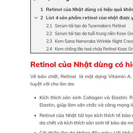
Retinol của Nhật dùng có hiệu quả khô
List 4 sản phẩm retinol của nhật được 
Serum tái tạo da Tunemakers Retinol
Serum tái tạo da tuổi trung niên Kose G
Kem Sana Nameraka Wrinkle Night Crea
Kem chống lão hoá chứa Retinol Kose G
Retinol của Nhật dùng có h
Về bản chất, Retinol là một dạng Vitamin A. 
tuyệt vời cho làn da:
Kích thích sản sinh Collagen và Elastin: 
Elastin, giúp làm săn chắc và căng mọng l
Retinol của Nhật tái tạo kích thích tế bào 
da chết và kích thích sản sinh tế bào da m
Cải thiện làn da không đều màu: Với khả 