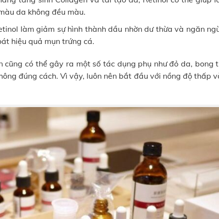
g màu da không đều màu.
tinol làm giảm sự hình thành dầu nhờn dư thừa và ngăn ngừ
oát hiệu quả mụn trứng cá.
ản cũng có thể gây ra một số tác dụng phụ như đỏ da, bong t
hông đúng cách. Vì vậy, luôn nên bắt đầu với nồng độ thấp v