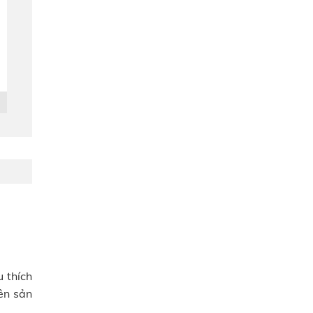
 thích
ên sản