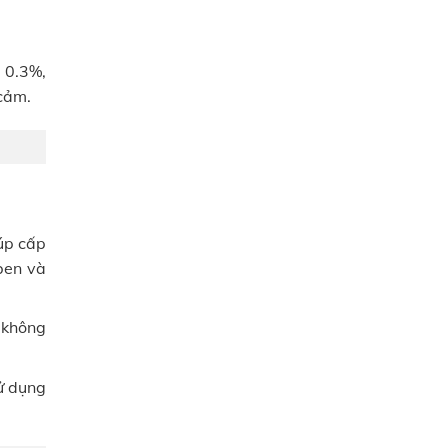
 0.3%,
 cảm.
iúp cấp
ben và
 không
sử dụng