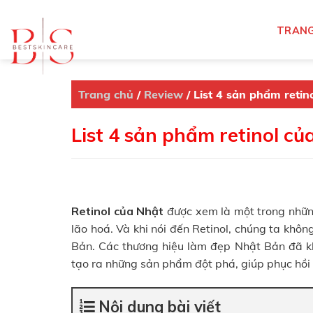
Skip
to
TRANG
content
Trang chủ
/
Review
/
List 4 sản phẩm retin
List 4 sản phẩm retinol củ
Retinol của Nhật
được xem là một trong những
lão hoá. Và khi nói đến Retinol, chúng ta kh
Bản. Các thương hiệu làm đẹp Nhật Bản đã kh
tạo ra những sản phẩm đột phá, giúp phục hồi l
Nội dung bài viết