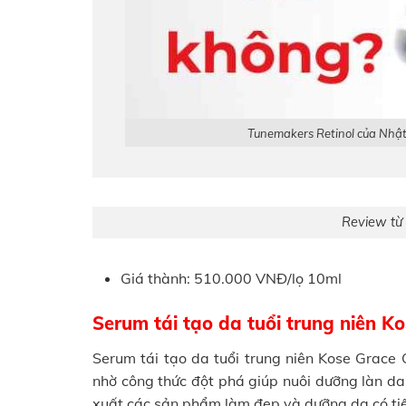
Tunemakers Retinol của Nhật 
Review từ 
Giá thành: 510.000 VNĐ/lọ 10ml
Serum tái tạo da tuổi trung niên K
Serum tái tạo da tuổi trung niên Kose Grace 
nhờ công thức đột phá giúp nuôi dưỡng làn da
xuất các sản phẩm làm đẹp và dưỡng da có ti