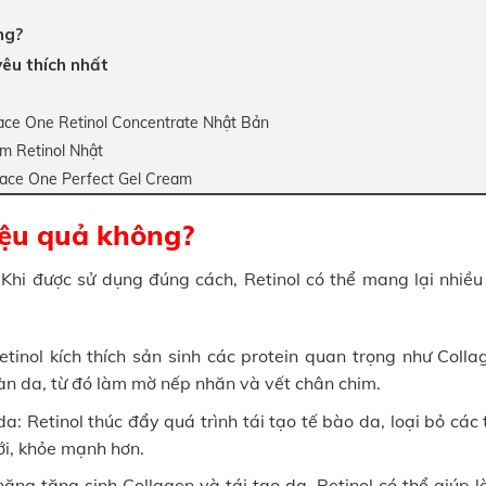
ng?
yêu thích nhất
race One Retinol Concentrate Nhật Bản
m Retinol Nhật
race One Perfect Gel Cream
iệu quả không?
Khi được sử dụng đúng cách, Retinol có thể mang lại nhiều l
Retinol kích thích sản sinh các protein quan trọng như Coll
àn da, từ đó làm mờ nếp nhăn và vết chân chim.
da: Retinol thúc đẩy quá trình tái tạo tế bào da, loại bỏ các
ới, khỏe mạnh hơn.
năng tăng sinh Collagen và tái tạo da, Retinol có thể giúp 