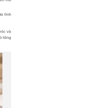
a tình
róc và
à tăng