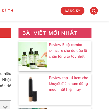
ĐỀ THI
-
ĐĂNG KÝ
BÀI VIẾT MỚI NHẤT
Review 5 bộ combo
skincare cho da dầu lỗ
chân lông to tốt nhất
u hiệu
Review top 14 kem che
– Nhật
khuyết điểm nam đáng
hác để
mua nhất hiện nay