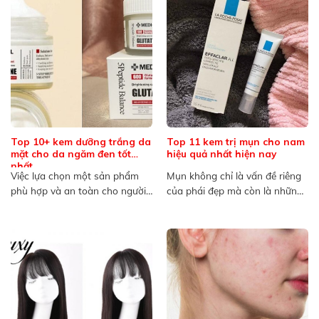
Top 10+ kem dưỡng trắng da
Top 11 kem trị mụn cho nam
mặt cho da ngăm đen tốt
hiệu quả nhất hiện nay
nhất
Việc lựa chọn một sản phẩm
Mụn không chỉ là vấn đề riêng
phù hợp và an toàn cho người
của phái đẹp mà còn là những
có làn...
nỗi...