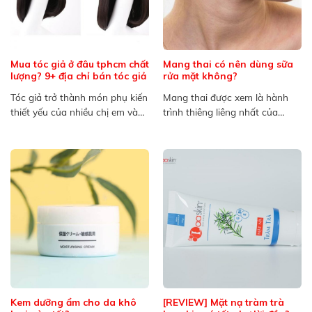
Mua tóc giả ở đâu tphcm chất
Mang thai có nên dùng sữa
lượng? 9+ địa chỉ bán tóc giả
rửa mặt không?
Tóc giả trở thành món phụ kiến
Mang thai được xem là hành
thiết yếu của nhiều chị em và
trình thiêng liêng nhất của
cánh...
người mẹ, bên cạnh...
Kem dưỡng ẩm cho da khô
[REVIEW] Mặt nạ tràm trà