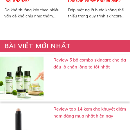
loại nào tốt?
Laaskin có tốt như lời đồn?
Da khô thường kéo theo nhiều
Đắp mặt nạ là bước không thể
vấn đề khó chịu như: thâm,
thiếu trong quy trình skincare
nám, da bong...
để có một...
BÀI VIẾT MỚI NHẤT
Review 5 bộ combo skincare cho da
dầu lỗ chân lông to tốt nhất
Review top 14 kem che khuyết điểm
nam đáng mua nhất hiện nay