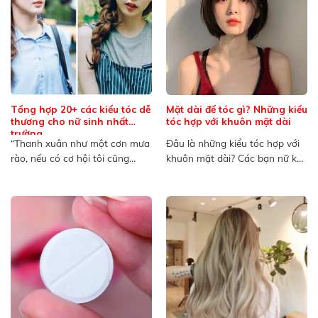
Tổng hợp 20+ các kiểu tóc dễ
Mặt dài để tóc gì? Những kiểu
thương cho nữ sinh nhất
tóc hợp với khuôn mặt dài
trường
“Thanh xuân như một cơn mưa
Đâu là những kiểu tóc hợp với
rào, nếu có cơ hội tôi cũng
khuôn mặt dài? Các bạn nữ khi
muốn ướt...
sở hữu...