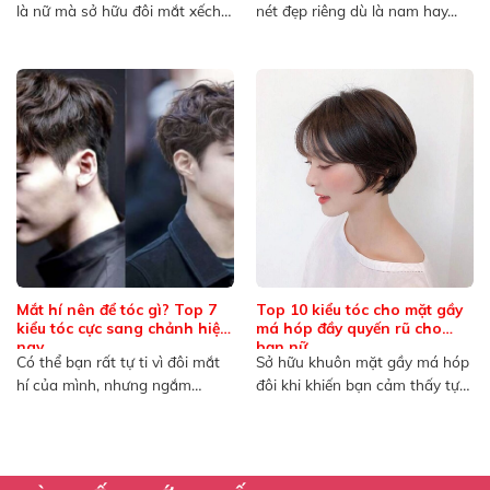
là nữ mà sở hữu đôi mắt xếch
nét đẹp riêng dù là nam hay...
bởi...
Mắt hí nên để tóc gì? Top 7
Top 10 kiểu tóc cho mặt gầy
kiểu tóc cực sang chảnh hiện
má hóp đầy quyến rũ cho
nay
bạn nữ
Có thể bạn rất tự ti vì đôi mắt
Sở hữu khuôn mặt gầy má hóp
hí của mình, nhưng ngắm
đôi khi khiến bạn cảm thấy tự
nhìn...
ti...