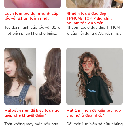
Cách làm tóc dài nhanh cấp
Nhuộm tóc ở đâu đẹp
tốc với B1 an toàn nhất
TPHCM? TOP 7 địa chỉ
nhuộm tóc xinh xắn
Tóc dài nhanh cấp tốc với B1 là
Nhuộm tóc ở đâu đẹp TPHCM
một biện pháp khá phổ biến
là câu hỏi đang được rất nhiều
trong...
người quan...
Mắt xếch nên để kiểu tóc nào
Mắt 1 mí nên để kiểu tóc nào
giúp che khuyết điểm?
cho nữ là đẹp nhất?
Thật không may mắn nếu bạn
Đôi mắt 1 mí vẫn sở hữu những