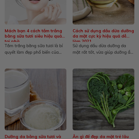
Mách bạn 4 cách tắm trắng
Cách sử dụng dầu dừa dưỡng
bằng sữa tươi siêu hiệu quả
da mặt cực kỳ hiệu quả dễ
tại nhà
làm 2021
Tắm trắng bằng sữa tươi là bí
Sử dụng dầu dừa dưỡng da
quyết làm đẹp phổ biến của
mặt rất tốt, vừa giúp dưỡng ẩm
phái đẹp...
cho da...
Dưỡng da bằng sữa tươi và
Ăn gì để đẹp da mặt trẻ lâu