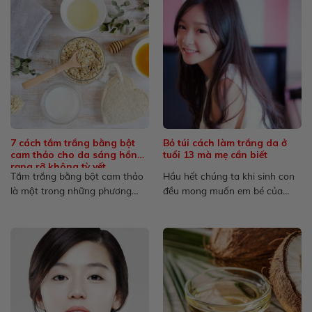
7 cách tắm trắng bằng bột
Bỏ túi cách làm trắng da ở
cam thảo cho da sáng hồng
tuổi 13 mà mẹ cần biết
rạng rỡ không tỳ vết
Tắm trắng bằng bột cam thảo
Hầu hết chúng ta khi sinh con
là một trong những phương
đều mong muốn em bé của
pháp làm đẹp được...
mình có...