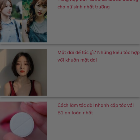
cho nữ sinh nhất trường
Mặt dài để tóc gì? Những kiểu tóc hợp
với khuôn mặt dài
Cách làm tóc dài nhanh cấp tốc với
B1 an toàn nhất