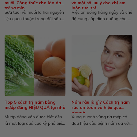
muối: Công thức cho làn da
và một số lưu ý cho chị em
trắng mịn
luôn tươi trẻ
Sữa tươi và muối là hai nguyên
Việc ăn uống hàng ngày và chế
liệu quen thuộc trong đời sống
độ cung cấp dinh dưỡng cho cơ
hàng ngày,...
thể...
Top 5 cách trị nám bằng
Nám râu là gì? Cách trị nám
mướp đắng HIỆU QUẢ tại nhà
râu an toàn và hiệu quả
nhanh
Mướp đắng vốn được biết đến
Xung quanh vùng ria mép có
là một loại quả cực kỳ phổ biến
dấu hiệu của bệnh nám da với
và...
màu sắc...